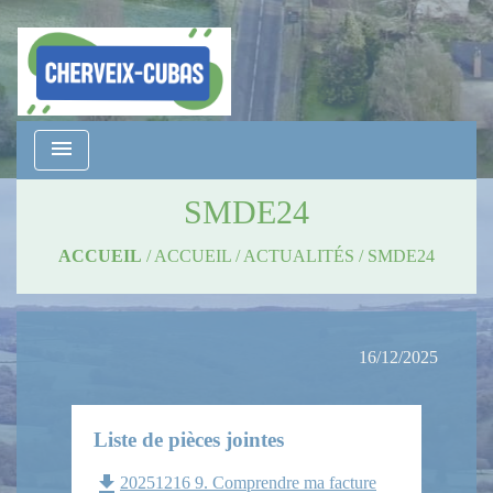
menu
SMDE24
ACCUEIL
/
ACCUEIL
/
ACTUALITÉS
/
SMDE24
16/12/2025
Liste de pièces jointes
file_download
20251216 9. Comprendre ma facture