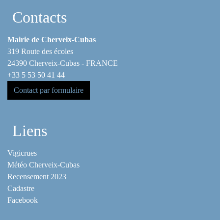
Contacts
Mairie de Cherveix-Cubas
319 Route des écoles
24390 Cherveix-Cubas - FRANCE
+33 5 53 50 41 44
Contact par formulaire
Liens
Vigicrues
Météo Cherveix-Cubas
Recensement 2023
Cadastre
Facebook