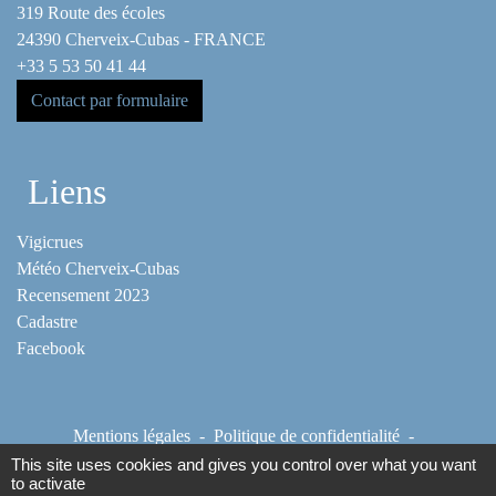
319 Route des écoles
24390 Cherveix-Cubas - FRANCE
+33 5 53 50 41 44
Contact par formulaire
Liens
Vigicrues
Météo Cherveix-Cubas
Recensement 2023
Cadastre
Facebook
Mentions légales
-
Politique de confidentialité
-
Accessibilité
-
Plan du site
-
Gestion des cookies
This site uses cookies and gives you control over what you want
to activate